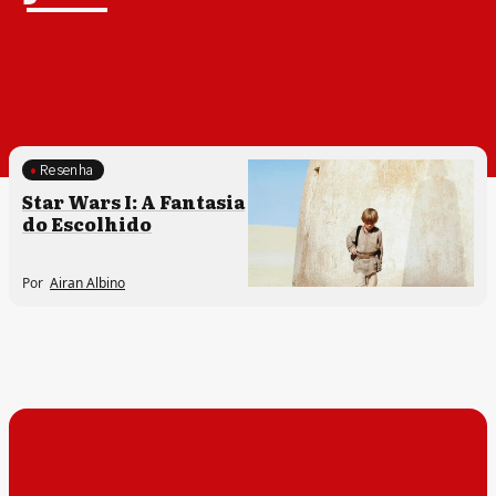
Resenha
Star Wars I: A Fantasia
do Escolhido
Por
Airan Albino