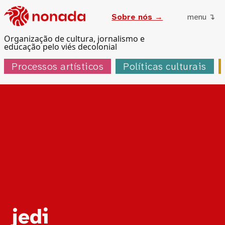
Sobre nós →
menu ↴
Organização de cultura, jornalismo e
educação pelo viés decolonial
Processos artísticos
Políticas culturais
Tag:
jedi