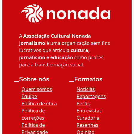
A
Associação Cultural Nonada
Jornalismo
é uma organização sem fins
lucrativos que articula
cultura,
jornalismo e educação
como pilares
para a transformação social.
__Sobre nós
__Formatos
Quem somos
Notícias
Equipe
Reportagens
Política de ética
Perfis
Política de
Entrevistas
correções
Curadoria
Política de
Resenhas
Privacidade
Opinião