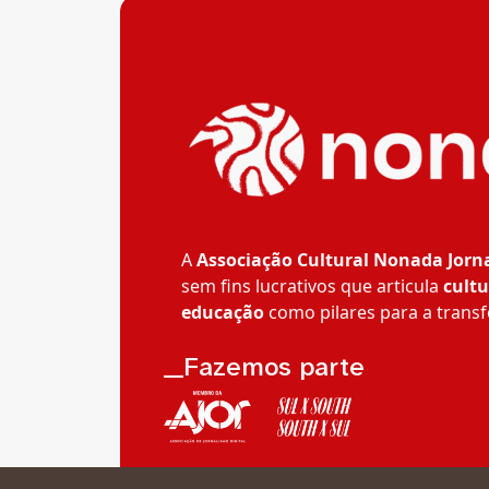
A
Associação Cultural Nonada Jorn
sem fins lucrativos que articula
cultu
educação
como pilares para a transf
__Fazemos parte