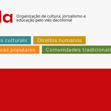
Organização de cultura, jornalismo e
educação pelo viés decolonial
as culturais
Direitos humanos
uras populares
Comunidades tradicionai