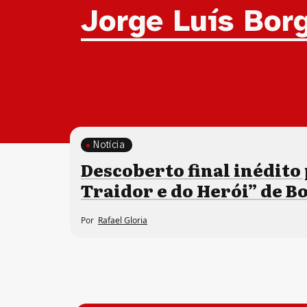
Tag:
Jorge Luís Bor
Notícia
Descoberto final inédito
Traidor e do Herói” de B
Por
Rafael Gloria