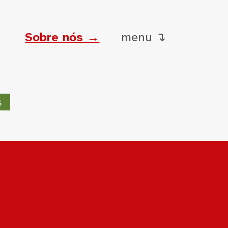
Sobre nós →
menu ↴
s