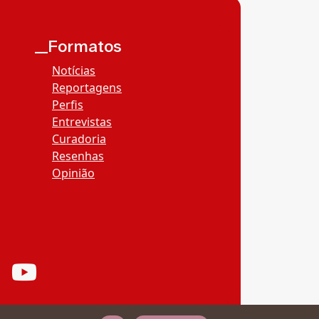
__Formatos
Notícias
Reportagens
Perfis
Entrevistas
Curadoria
Resenhas
Opinião