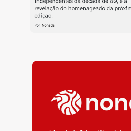
independentes da década de 80, e a
revelação do homenageado da próxi
edição.
Por
Nonada