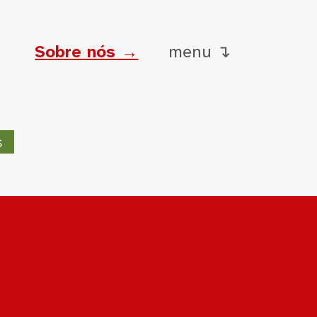
Sobre nós →
menu ↴
s