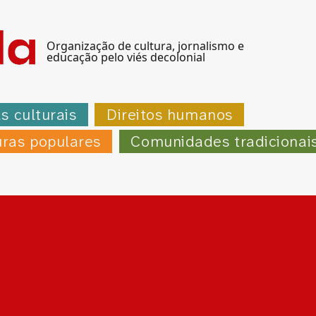
Organização de cultura, jornalismo e
educação pelo viés decolonial
as culturais
Direitos humanos
uras populares
Comunidades tradicionai