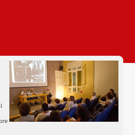
l
bre