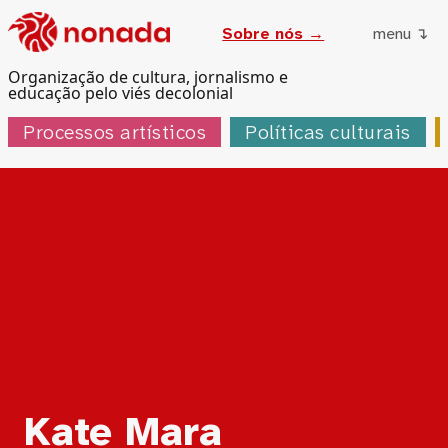
Sobre nós →
menu ↴
Organização de cultura, jornalismo e
educação pelo viés decolonial
Processos artísticos
Políticas culturais
Tag:
Kate Mara