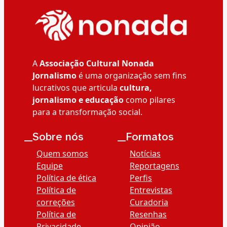
A
Associação Cultural Nonada
Jornalismo
é uma organização sem fins
lucrativos que articula
cultura,
jornalismo e educação
como pilares
para a transformação social.
__Sobre nós
__Formatos
Quem somos
Notícias
Equipe
Reportagens
Política de ética
Perfis
Política de
Entrevistas
correções
Curadoria
Política de
Resenhas
Privacidade
Opinião