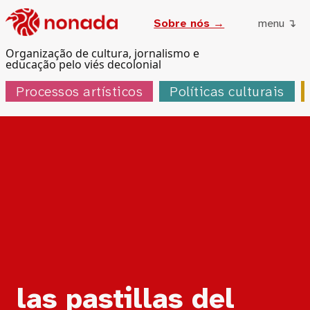
Sobre nós →
menu ↴
Organização de cultura, jornalismo e
educação pelo viés decolonial
Processos artísticos
Políticas culturais
Tag:
las pastillas del