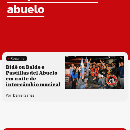
abuelo
Resenha
Processos artísticos
Bidê ou Balde e
Pastillas del Abuelo
em noite de
intercâmbio musical
Por
Daniel Sanes