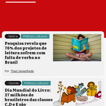
Notícia
Políticas culturais
Pesquisa revela que
76% dos projetos de
leitura sofrem com
falta de verba no
Brasil
Por
Thais Seganfredo
Opinião
Políticas culturais
Dia Mundial do Livro:
27 milhões de
brasileiros das classes
C,D e E são