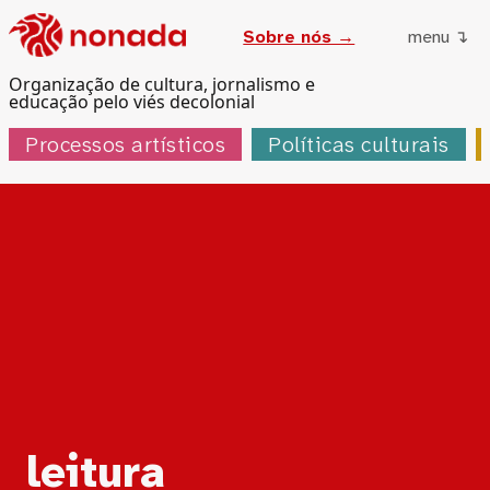
Sobre nós →
menu ↴
Organização de cultura, jornalismo e
educação pelo viés decolonial
Processos artísticos
Políticas culturais
Tag:
leitura