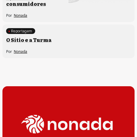
consumidores
Por
Nonada
Reportagem
O Sítio e a Turma
Por
Nonada