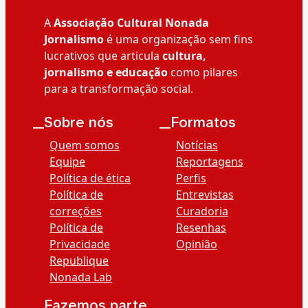
A
Associação Cultural Nonada
Jornalismo
é uma organização sem fins
lucrativos que articula
cultura,
jornalismo e educação
como pilares
para a transformação social.
__Sobre nós
__Formatos
Quem somos
Notícias
Equipe
Reportagens
Política de ética
Perfis
Política de
Entrevistas
correções
Curadoria
Política de
Resenhas
Privacidade
Opinião
Republique
Nonada Lab
__Fazemos parte