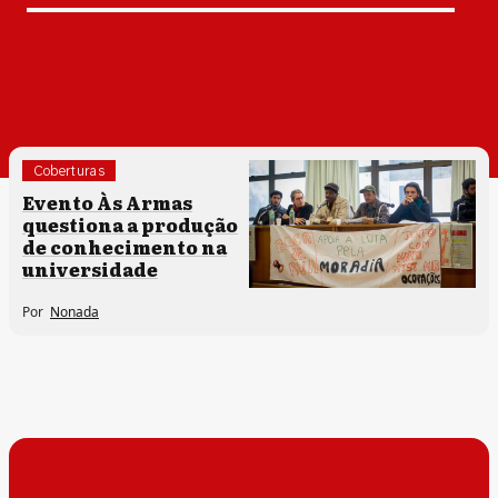
Coberturas
Direitos humanos
Especiais
Evento Às Armas
questiona a produção
de conhecimento na
universidade
Por
Nonada