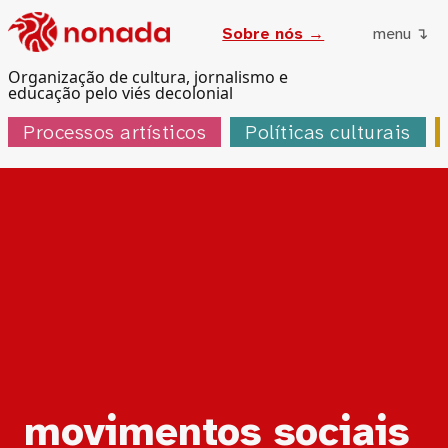
Sobre nós →
menu ↴
Organização de cultura, jornalismo e
educação pelo viés decolonial
Processos artísticos
Políticas culturais
Tag:
movimentos sociais