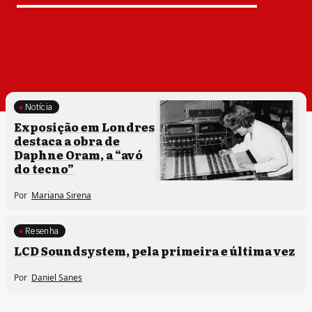
Notícia
Exposição em Londres
destaca a obra de
Daphne Oram, a “avó
do tecno”
Por
Mariana Sirena
Resenha
LCD Soundsystem, pela primeira e última vez
Por
Daniel Sanes