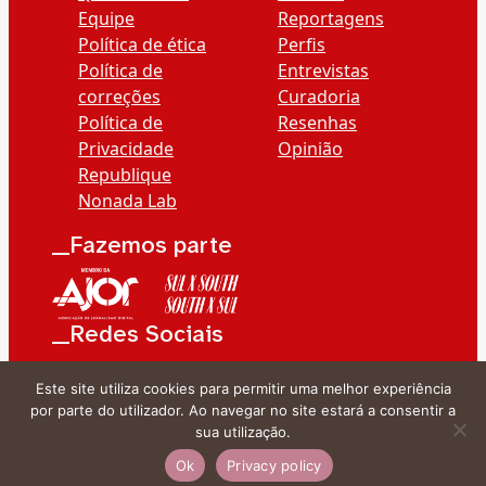
Equipe
Reportagens
Política de ética
Perfis
Política de
Entrevistas
correções
Curadoria
Política de
Resenhas
Privacidade
Opinião
Republique
Nonada Lab
__Fazemos parte
__Redes Sociais
Este site utiliza cookies para permitir uma melhor experiência
por parte do utilizador. Ao navegar no site estará a consentir a
sua utilização.
Ok
Privacy policy