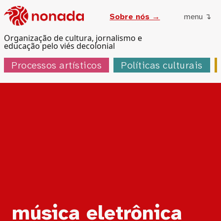
Sobre nós →
menu ↴
Organização de cultura, jornalismo e
educação pelo viés decolonial
Processos artísticos
Políticas culturais
Tag:
música eletrônica