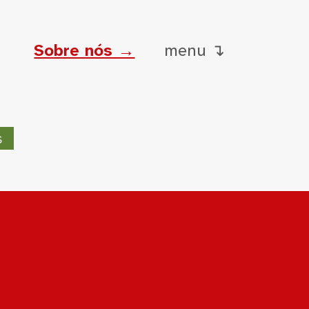
Sobre nós →
menu ↴
s