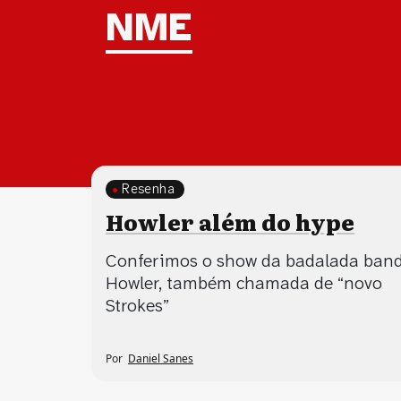
Tag:
NME
Resenha
Howler além do hype
Conferimos o show da badalada ban
Howler, também chamada de “novo
Strokes”
Por
Daniel Sanes