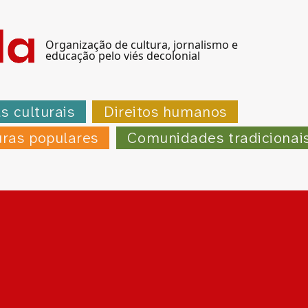
Organização de cultura, jornalismo e
educação pelo viés decolonial
as culturais
Direitos humanos
uras populares
Comunidades tradicionai