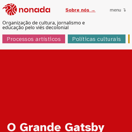
Sobre nós →
menu ↴
Organização de cultura, jornalismo e
educação pelo viés decolonial
Processos artísticos
Políticas culturais
Tag:
O Grande Gatsby