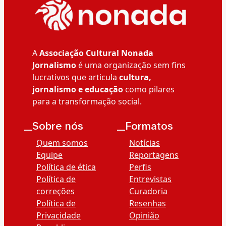
A
Associação Cultural Nonada
Jornalismo
é uma organização sem fins
lucrativos que articula
cultura,
jornalismo e educação
como pilares
para a transformação social.
__Sobre nós
__Formatos
Quem somos
Notícias
Equipe
Reportagens
Política de ética
Perfis
Política de
Entrevistas
correções
Curadoria
Política de
Resenhas
Privacidade
Opinião