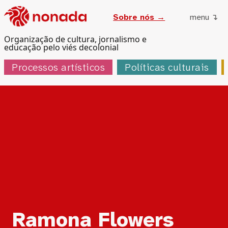
Sobre nós →
menu ↴
Organização de cultura, jornalismo e
educação pelo viés decolonial
Processos artísticos
Políticas culturais
Tag:
Ramona Flowers