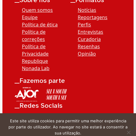
__Sobre nós
__Formatos
Quem somos
Notícias
Equipe
Reportagens
Política de ética
Perfis
Política de
Entrevistas
correções
Curadoria
Política de
Resenhas
Privacidade
Opinião
Republique
Nonada Lab
__Fazemos parte
__Redes Sociais
Este site utiliza cookies para permitir uma melhor experiência
por parte do utilizador. Ao navegar no site estará a consentir a
sua utilização.