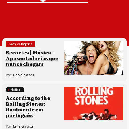
Sem categoria
Recortes | Música –
Aposentadorias que
nunca chegam
Por
Daniel Sanes
Notícia
According to the
Rolling Stones:
finalmente em
português
Por
Leila Ghiorzi