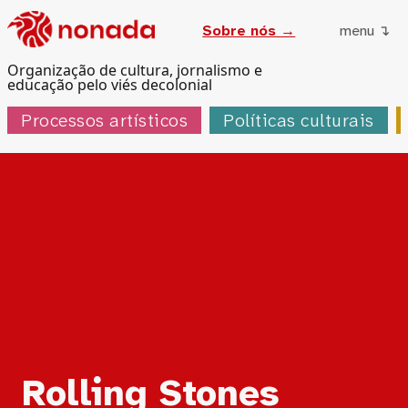
Sobre nós →
menu ↴
Organização de cultura, jornalismo e
educação pelo viés decolonial
Processos artísticos
Políticas culturais
Tag:
Rolling Stones