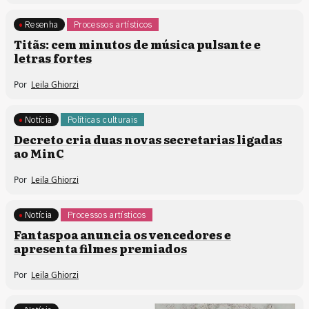
Resenha
Processos artísticos
Titãs: cem minutos de música pulsante e
letras fortes
Por
Leila Ghiorzi
Notícia
Políticas culturais
Decreto cria duas novas secretarias ligadas
ao MinC
Por
Leila Ghiorzi
Notícia
Processos artísticos
Fantaspoa anuncia os vencedores e
apresenta filmes premiados
Por
Leila Ghiorzi