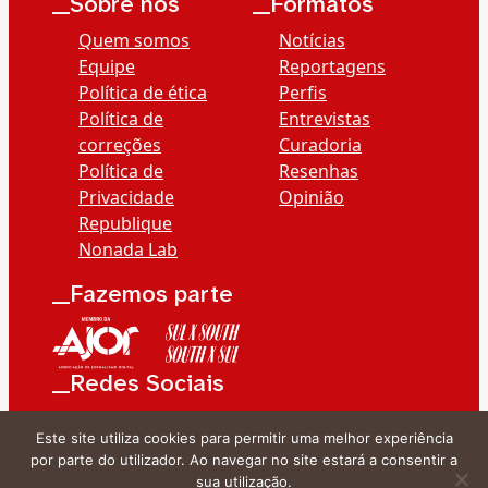
__Sobre nós
__Formatos
Quem somos
Notícias
Equipe
Reportagens
Política de ética
Perfis
Política de
Entrevistas
correções
Curadoria
Política de
Resenhas
Privacidade
Opinião
Republique
Nonada Lab
__Fazemos parte
__Redes Sociais
Este site utiliza cookies para permitir uma melhor experiência
por parte do utilizador. Ao navegar no site estará a consentir a
sua utilização.