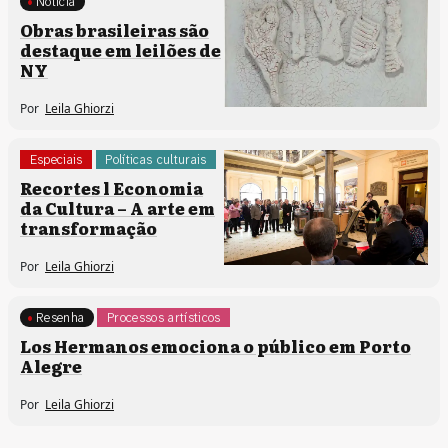
Notícia
Obras brasileiras são
destaque em leilões de
NY
Por
Leila Ghiorzi
Especiais
Políticas culturais
Recortes l Economia
da Cultura – A arte em
transformação
Por
Leila Ghiorzi
Resenha
Processos artísticos
Los Hermanos emociona o público em Porto
Alegre
Por
Leila Ghiorzi