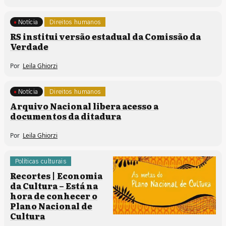
Notícia
Direitos humanos
RS institui versão estadual da Comissão da
Verdade
Por
Leila Ghiorzi
Notícia
Direitos humanos
Arquivo Nacional libera acesso a
documentos da ditadura
Por
Leila Ghiorzi
Políticas culturais
Recortes | Economia
da Cultura – Está na
hora de conhecer o
Plano Nacional de
Cultura