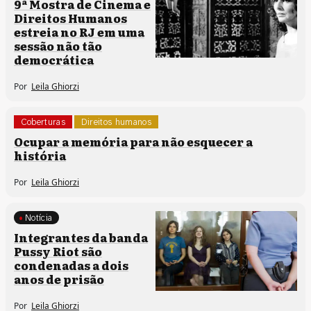
9ª Mostra de Cinema e
Direitos Humanos
estreia no RJ em uma
sessão não tão
democrática
Por
Leila Ghiorzi
Coberturas
Direitos humanos
Ocupar a memória para não esquecer a
história
Por
Leila Ghiorzi
Notícia
Integrantes da banda
Pussy Riot são
condenadas a dois
anos de prisão
Por
Leila Ghiorzi