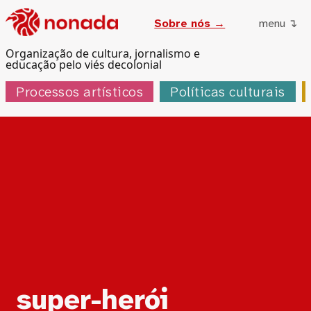
Sobre nós →
menu ↴
Organização de cultura, jornalismo e
educação pelo viés decolonial
Processos artísticos
Políticas culturais
Tag:
super-herói