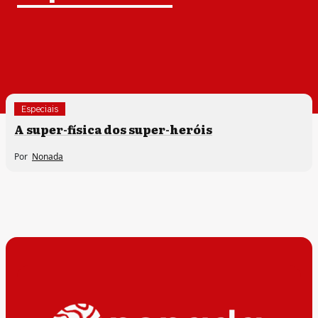
Especiais
A super-física dos super-heróis
Por
Nonada