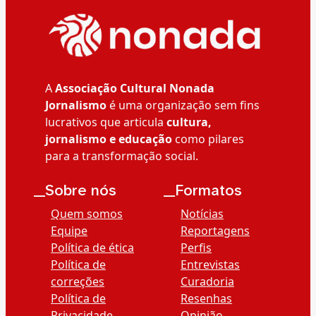
A
Associação Cultural Nonada
Jornalismo
é uma organização sem fins
lucrativos que articula
cultura,
jornalismo e educação
como pilares
para a transformação social.
__Sobre nós
__Formatos
Quem somos
Notícias
Equipe
Reportagens
Política de ética
Perfis
Política de
Entrevistas
correções
Curadoria
Política de
Resenhas
Privacidade
Opinião