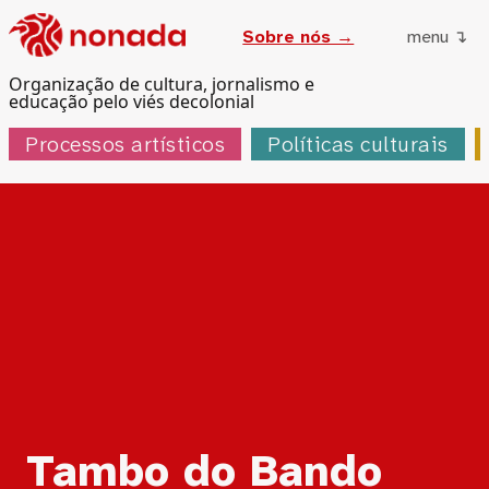
Sobre nós →
menu ↴
Organização de cultura, jornalismo e
educação pelo viés decolonial
Processos artísticos
Políticas culturais
Tag:
Tambo do Bando