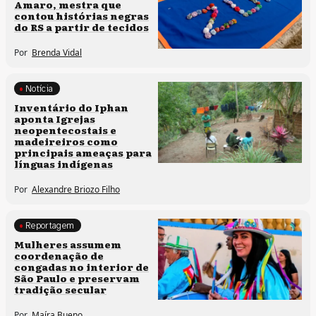
Amaro, mestra que
contou histórias negras
do RS a partir de tecidos
Por
Brenda Vidal
Notícia
Memória e patrimônio
Inventário do Iphan
aponta Igrejas
neopentecostais e
madeireiros como
principais ameaças para
línguas indígenas
Por
Alexandre Briozo Filho
Reportagem
Culturas populares
Mulheres assumem
coordenação de
congadas no interior de
São Paulo e preservam
tradição secular
Por
Maíra Bueno