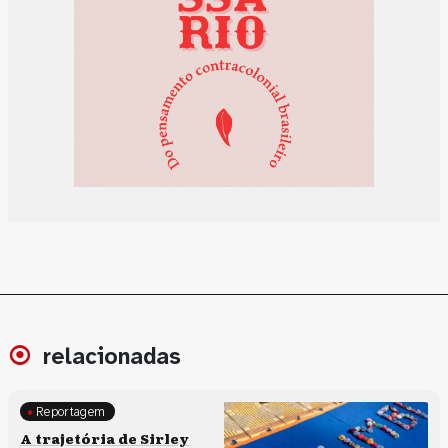
relacionadas
Reportagem
Memória e patrimônio
A trajetória de Sirley