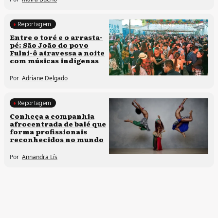
Reportagem
Comunidades tradicionais
Entre o toré e o arrasta-
pé: São João do povo
Culturas populares
Fulni-ô atravessa a noite
com músicas indígenas
Por
Adriane Delgado
Reportagem
Culturas populares
Conheça a companhia
afrocentrada de balé que
Processos artísticos
forma profissionais
reconhecidos no mundo
Por
Annandra Lís