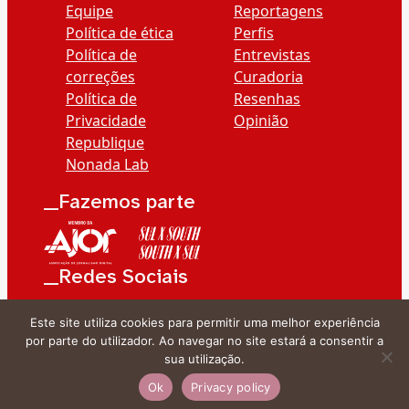
Equipe
Reportagens
Política de ética
Perfis
Política de
Entrevistas
correções
Curadoria
Política de
Resenhas
Privacidade
Opinião
Republique
Nonada Lab
__Fazemos parte
__Redes Sociais
Este site utiliza cookies para permitir uma melhor experiência
por parte do utilizador. Ao navegar no site estará a consentir a
sua utilização.
Ok
Privacy policy