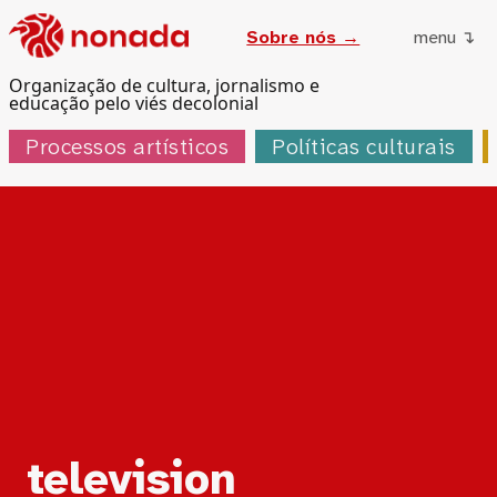
Sobre nós →
menu ↴
Organização de cultura, jornalismo e
educação pelo viés decolonial
Processos artísticos
Políticas culturais
Tag:
television