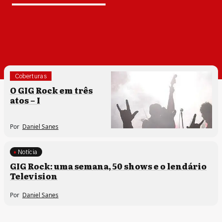
Coberturas
O GIG Rock em três
atos – I
Por
Daniel Sanes
Notícia
GIG Rock: uma semana, 50 shows e o lendário
Television
Por
Daniel Sanes