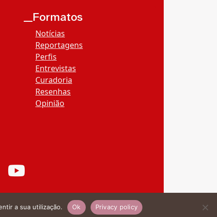
__Formatos
Notícias
Reportagens
Perfis
Entrevistas
Curadoria
Resenhas
Opinião
ntir a sua utilização.
Ok
Privacy policy