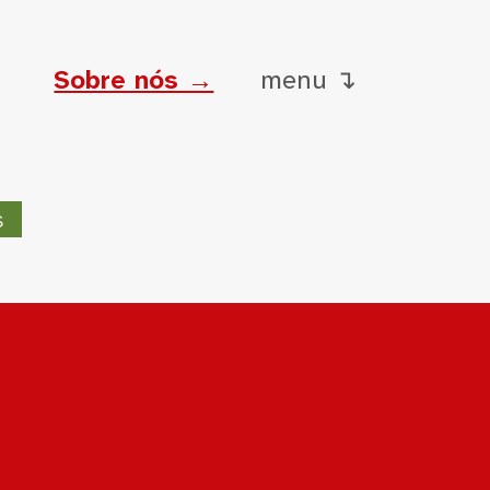
Sobre nós →
menu ↴
s