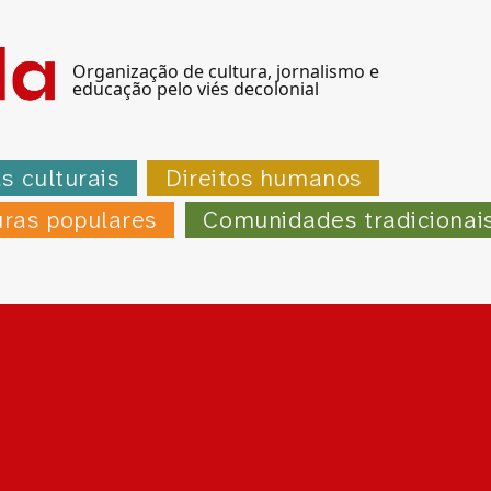
Organização de cultura, jornalismo e
educação pelo viés decolonial
as culturais
Direitos humanos
uras populares
Comunidades tradicionai