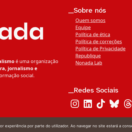
__Sobre nós
Quem somos
Equipe
Política de ética
Política de correções
Política de Privacidade
Republique
alismo
é uma organização
Nonada Lab
ra, jornalismo e
ormação social.
__Redes Sociais
or experiência por parte do utilizador. Ao navegar no site estará a conse