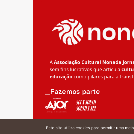
A
Associação Cultural Nonada Jorn
sem fins lucrativos que articula
cultu
educação
como pilares para a transf
__Fazemos parte
Este site utiliza cookies para permitir uma melh