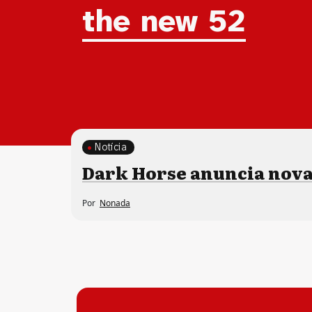
Tag:
the new 52
Notícia
Dark Horse anuncia nova
Por
Nonada