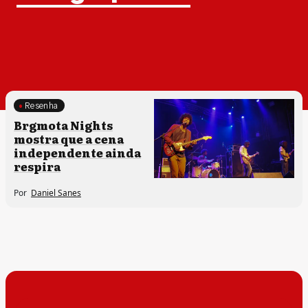
Resenha
Processos artísticos
Brgmota Nights
mostra que a cena
independente ainda
respira
Por
Daniel Sanes