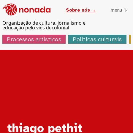
Sobre nós →
menu ↴
Organização de cultura, jornalismo e
educação pelo viés decolonial
Processos artísticos
Políticas culturais
Tag:
thiago pethit