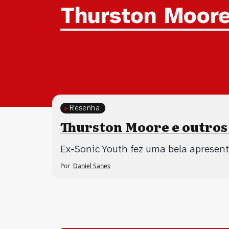
Tag:
Thurston Moor
Resenha
Thurston Moore e outro
Ex-Sonic Youth fez uma bela apresent
Por
Daniel Sanes