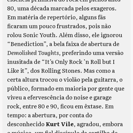
80, uma década marcada pelos exageros.
Em matéria de repertório, alguns fãs
ficaram um pouco frustrados, pois não
rolou Sonic Youth. Além disso, ele ignorou
“Benediction”, a bela faixa de abertura de
Demolished Toughts
, preferindo uma versão
inusitada de “It’s Only Rock ’n Roll but I
Like it”, dos Rolling Stones. Mas como a
certa altura trocou o violão pela guitarra, o
público, formado em maioria por gente que
viveu a efervescência do noise e garage
rock, entre 80 e 90, ficou em êxtase. Em
tempo: a abertura, por conta do
desconhecido
Kurt Vile
, agradou, embora
o músico, um fiel discípulo da cartilha de