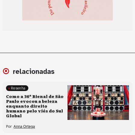
relacionadas
Resenha
Processos artísticos
Como a 36ª Bienal de São
Paulo evocou a beleza
enquanto direito
humano pelo viés do Sul
Global
Por
Anna Ortega