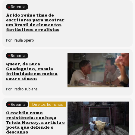
Resenha
Processos artísticos
Árido reúne time de
escritores para mostrar
um Brasil de elementos
fantásticos e realistas
Por
Paula Sperb
Resenha
Processos artísticos
Queer, de Luca
Guadagnino, ensaia
intimidade em meio a
suor e sêmen
Por
Pedro Tubiana
Resenha
Direitos humanos
O cochilo como
resistência: conheça
Tricia Hersey, a artista e
poeta que defende o
descanso