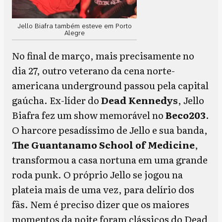
Jello Biafra também esteve em Porto
Alegre
No final de março, mais precisamente no
dia 27, outro veterano da cena norte-
americana underground passou pela capital
gaúcha. Ex-líder do
Dead Kennedys
, Jello
Biafra fez um show memorável no
Beco203
.
O harcore pesadíssimo de Jello e sua banda,
The Guantanamo School of Medicine
,
transformou a casa nortuna em uma grande
roda punk. O próprio Jello se jogou na
plateia mais de uma vez, para delírio dos
fãs. Nem é preciso dizer que os maiores
momentos da noite foram clássicos do Dead