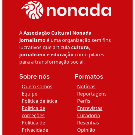
A
Associação Cultural Nonada
Jornalismo
é uma organização sem fins
lucrativos que articula
cultura,
jornalismo e educação
como pilares
para a transformação social.
__Sobre nós
__Formatos
Quem somos
Notícias
Equipe
Reportagens
Política de ética
Perfis
Política de
Entrevistas
correções
Curadoria
Política de
Resenhas
Privacidade
Opinião