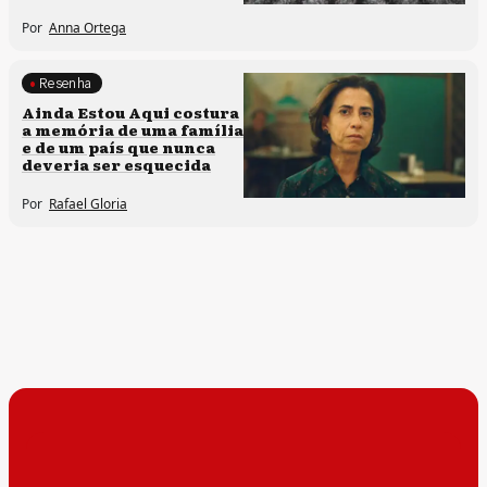
Por
Anna Ortega
Resenha
Memória e patrimônio
Ainda Estou Aqui costura
a memória de uma família
e de um país que nunca
deveria ser esquecida
Por
Rafael Gloria