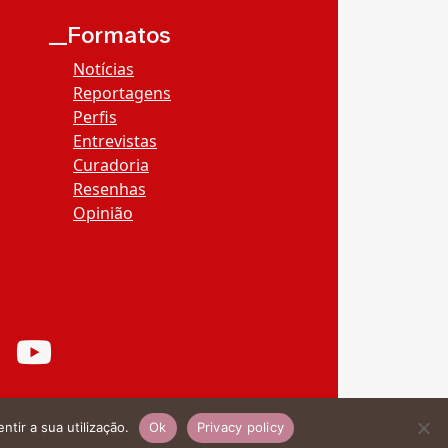
__Formatos
Notícias
Reportagens
Perfis
Entrevistas
Curadoria
Resenhas
Opinião
ntir a sua utilização.
Ok
Privacy policy