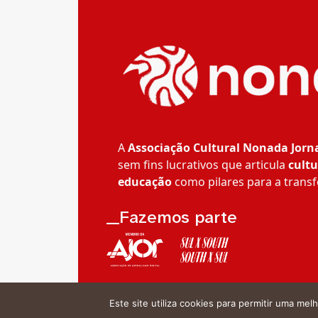
A
Associação Cultural Nonada Jorn
sem fins lucrativos que articula
cultu
educação
como pilares para a transf
__Fazemos parte
Este site utiliza cookies para permitir uma melh