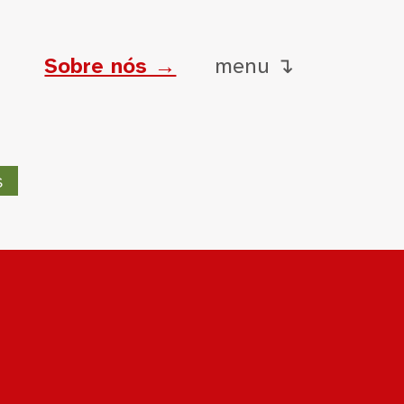
Sobre nós →
menu ↴
s