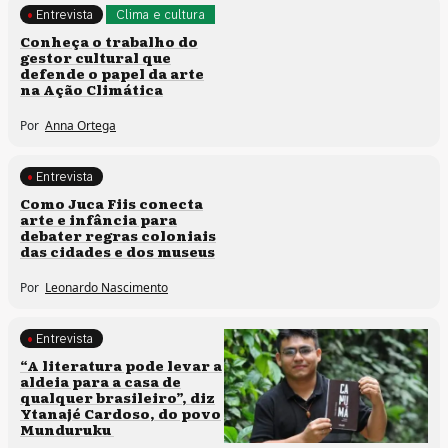
Entrevista
Clima e cultura
Conheça o trabalho do
gestor cultural que
defende o papel da arte
na Ação Climática
Por
Anna Ortega
Entrevista
Processos artísticos
Como Juca Fiis conecta
arte e infância para
debater regras coloniais
das cidades e dos museus
Por
Leonardo Nascimento
Entrevista
Comunidades tradicionais
“A literatura pode levar a
aldeia para a casa de
qualquer brasileiro”, diz
Ytanajé Cardoso, do povo
Munduruku