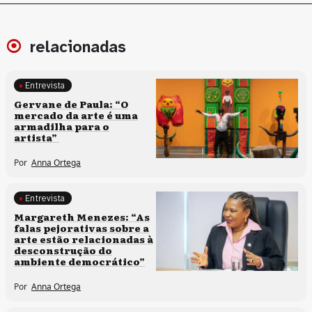
relacionadas
Entrevista
Processos artísticos
Gervane de Paula: “O
mercado da arte é uma
armadilha para o
artista”
Por
Anna Ortega
Entrevista
Políticas culturais
Margareth Menezes: “As
falas pejorativas sobre a
arte estão relacionadas à
desconstrução do
ambiente democrático”
Por
Anna Ortega