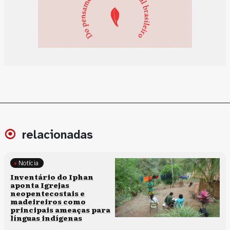
relacionadas
Notícia
Memória e patrimônio
Inventário do Iphan
aponta Igrejas
neopentecostais e
madeireiros como
principais ameaças para
línguas indígenas