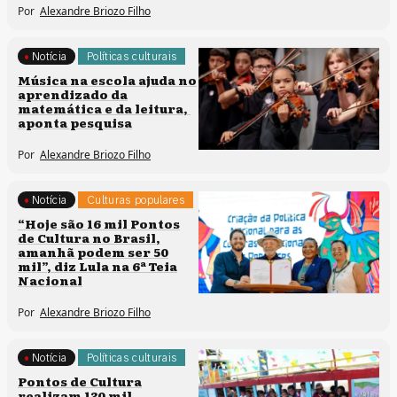
Por
Alexandre Briozo Filho
Notícia
Políticas culturais
Música na escola ajuda no
aprendizado da
matemática e da leitura,
aponta pesquisa
Por
Alexandre Briozo Filho
Notícia
Culturas populares
Políticas culturais
“Hoje são 16 mil Pontos
de Cultura no Brasil,
amanhã podem ser 50
mil”, diz Lula na 6ª Teia
Nacional
Por
Alexandre Briozo Filho
Notícia
Políticas culturais
Pontos de Cultura
realizam 130 mil