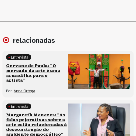
relacionadas
Entrevista
Processos artísticos
Gervane de Paula: “O
mercado da arte é uma
armadilha para o
artista”
Por
Anna Ortega
Entrevista
Políticas culturais
Margareth Menezes: “As
falas pejorativas sobre a
arte estão relacionadas à
desconstrução do
ambiente democrático”