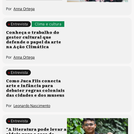
Por
Anna Ortega
Entrevista
Clima e cultura
Conheça o trabalho do
gestor cultural que
defende o papel da arte
na Ação Climática
Por
Anna Ortega
Entrevista
Processos artísticos
Como Juca Fiis conecta
arte e infância para
debater regras coloniais
das cidades e dos museus
Por
Leonardo Nascimento
Entrevista
Comunidades tradicionais
“A literatura pode levar a
aldeia para a casa de