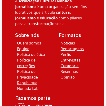
A
Associação Cultural Nonada
Jornalismo
é uma organização sem fins
lucrativos que articula
cultura,
jornalismo e educação
como pilares
para a transformação social.
__Sobre nós
__Formatos
Quem somos
Notícias
Equipe
Reportagens
Política de ética
Perfis
Política de
Entrevistas
correções
Curadoria
Política de
Resenhas
Privacidade
Opinião
Republique
Nonada Lab
__Fazemos parte