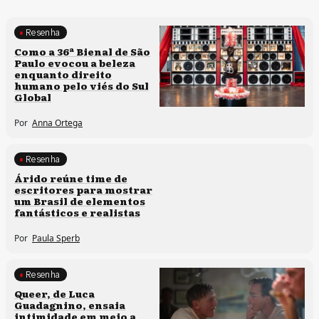
Resenha
Processos artísticos
Como a 36ª Bienal de São
Paulo evocou a beleza
enquanto direito
humano pelo viés do Sul
Global
Por
Anna Ortega
Resenha
Processos artísticos
Árido reúne time de
escritores para mostrar
um Brasil de elementos
fantásticos e realistas
Por
Paula Sperb
Resenha
Processos artísticos
Queer, de Luca
Guadagnino, ensaia
intimidade em meio a