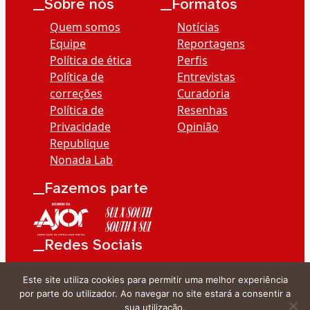
__Sobre nós
__Formatos
Quem somos
Notícias
Equipe
Reportagens
Política de ética
Perfis
Política de
Entrevistas
correções
Curadoria
Política de
Resenhas
Privacidade
Opinião
Republique
Nonada Lab
__Fazemos parte
__Redes Sociais
Este site utiliza cookies para permitir uma melhor experiência
por parte do utilizador. Ao navegar no site estará a consentir a
sua utilização.