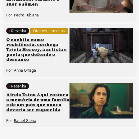
suor e sêmen
Por
Pedro Tubiana
Resenha
Direitos humanos
O cochilo como
resistência: conheça
Tricia Hersey, a artista e
poeta que defende o
descanso
Por
Anna Ortega
Resenha
Memória e patrimônio
Ainda Estou Aqui costura
a memória de uma família
e de um país que nunca
deveria ser esquecida
Por
Rafael Gloria