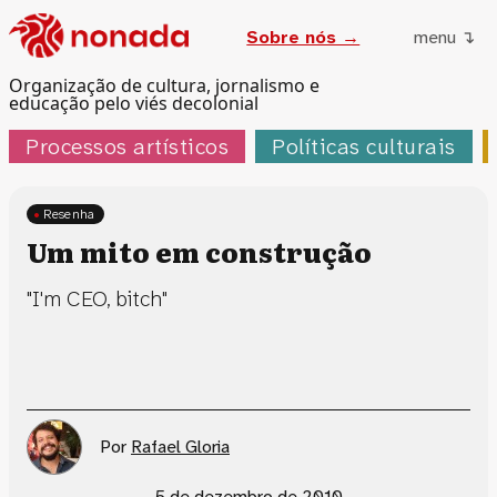
Sobre nós →
menu ↴
Organização de cultura, jornalismo e
educação pelo viés decolonial
Processos artísticos
Políticas culturais
Resenha
Um mito em construção
"I'm CEO, bitch"
Por
Rafael Gloria
5 de dezembro de 2010