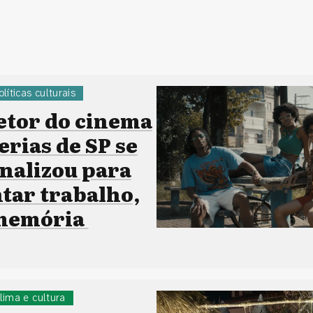
olíticas culturais
etor do cinema
erias de SP se
onalizou para
ar trabalho,
 memória
lima e cultura