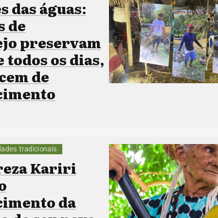
s das águas:
s de
ejo preservam
 todos os dias,
cem de
cimento
ades tradicionais
eza Kariri
o
cimento da