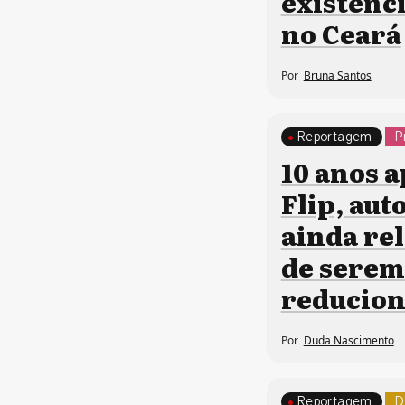
existênci
no Ceará
Por
Bruna Santos
Reportagem
P
10 anos 
Flip, aut
ainda re
de serem
reducio
Por
Duda Nascimento
Reportagem
D