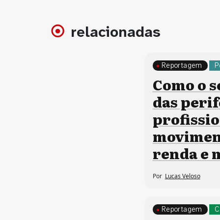
relacionadas
Reportagem
P
Como o s
das perif
profissi
moviment
renda e
Por
Lucas Veloso
Reportagem
C