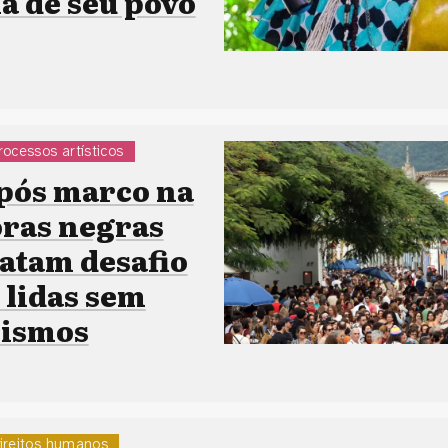
a de seu povo
rocessos artísticos
após marco na
oras negras
latam desafio
 lidas sem
nismos
ireitos humanos