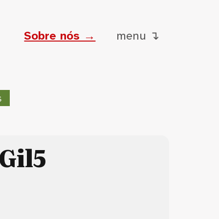
Sobre nós →
menu ↴
s
Gil5