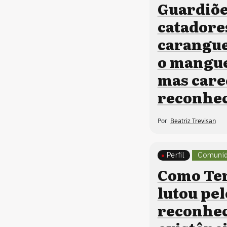
Guardiõe
catadore
carangu
o mangue
mas care
reconhe
Por
Beatriz Trevisan
Perfil
Comunid
Como Ter
lutou pel
reconhe