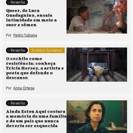
Resenha
Processos artísticos
Queer, de Luca
Guadagnino, ensaia
intimidade em meio a
suor e sêmen
Por
Pedro Tubiana
Resenha
Direitos humanos
O cochilo como
resistência: conheça
Tricia Hersey, a artista e
poeta que defende o
descanso
Por
Anna Ortega
Resenha
Memória e patrimônio
Ainda Estou Aqui costura
a memória de uma família
e de um país que nunca
deveria ser esquecida