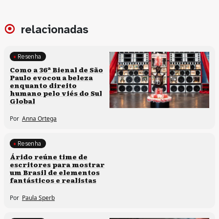
relacionadas
Resenha
Processos artísticos
Como a 36ª Bienal de São
Paulo evocou a beleza
enquanto direito
humano pelo viés do Sul
Global
Por
Anna Ortega
Resenha
Processos artísticos
Árido reúne time de
escritores para mostrar
um Brasil de elementos
fantásticos e realistas
Por
Paula Sperb