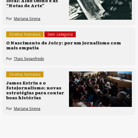
local: Aldo Obino e as
“Notas de Arte”
Por
Mariana Sirena
Direitos humanos
Sem categoria
O Nascimento de Joicy: por um jornalismo com
mais empatia
Por
Thais Seganfredo
Direitos humanos
Sem categoria
James Estrin e o
fotojornalismo: novas
estratégias para contar
boas histórias
Por
Mariana Sirena