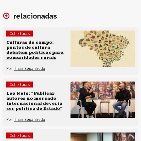
relacionadas
Coberturas
Culturas populares
Culturas do campo:
pontos de cultura
Políticas culturais
debatem políticas para
comunidades rurais
Por
Thais Seganfredo
Coberturas
Políticas culturais
Leo Neto: “Publicar
autores no mercado
internacional deveria
ser política de Estado”
Por
Thais Seganfredo
Coberturas