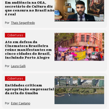
Direitos humanos
Em audiência na OEA,
secretário de Cultura diz
que censura no Brasil não
é real
Por
Thais Seganfredo
Coberturas
Políticas culturais
Ato em defesa da
Cinemateca Brasileira
reúne manifestantes em
cinco cidades do Brasil,
incluindo Porto Alegre
Por
Laura Galli
Coberturas
Direitos humanos
Entidades criticam
apropriação empresarial
da orla do Guaíba
Por
Ester Caetano