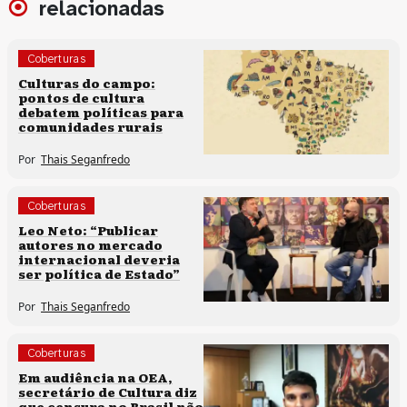
relacionadas
Coberturas
Culturas populares
Culturas do campo:
pontos de cultura
Políticas culturais
debatem políticas para
comunidades rurais
Por
Thais Seganfredo
Coberturas
Políticas culturais
Leo Neto: “Publicar
autores no mercado
internacional deveria
ser política de Estado”
Por
Thais Seganfredo
Coberturas
Direitos humanos
Em audiência na OEA,
secretário de Cultura diz
que censura no Brasil não