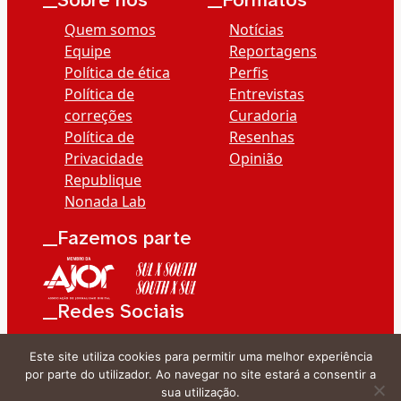
__Sobre nós
__Formatos
Quem somos
Notícias
Equipe
Reportagens
Política de ética
Perfis
Política de
Entrevistas
correções
Curadoria
Política de
Resenhas
Privacidade
Opinião
Republique
Nonada Lab
__Fazemos parte
__Redes Sociais
Este site utiliza cookies para permitir uma melhor experiência
por parte do utilizador. Ao navegar no site estará a consentir a
sua utilização.