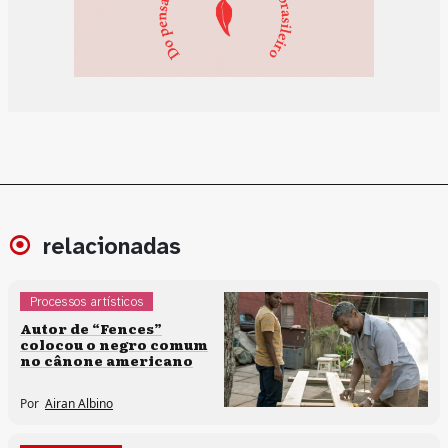
relacionadas
Processos artísticos
Sem categoria
Autor de “Fences”
colocou o negro comum
no cânone americano
Por
Airan Albino