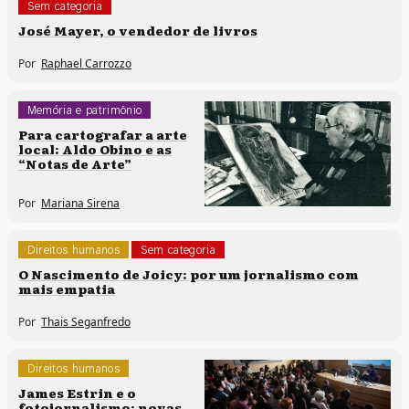
Sem categoria
José Mayer, o vendedor de livros
Por
Raphael Carrozzo
Memória e patrimônio
Sem categoria
Para cartografar a arte
local: Aldo Obino e as
“Notas de Arte”
Por
Mariana Sirena
Direitos humanos
Sem categoria
O Nascimento de Joicy: por um jornalismo com
mais empatia
Por
Thais Seganfredo
Direitos humanos
Sem categoria
James Estrin e o
fotojornalismo: novas