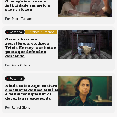
Guadagnino, ensaia
intimidade em meio a
suor e sêmen
Por
Pedro Tubiana
Resenha
Direitos humanos
O cochilo como
resistência: conheça
Tricia Hersey, a artista e
poeta que defende o
descanso
Por
Anna Ortega
Resenha
Memória e patrimônio
Ainda Estou Aqui costura
a memória de uma família
e de um país que nunca
deveria ser esquecida
Por
Rafael Gloria