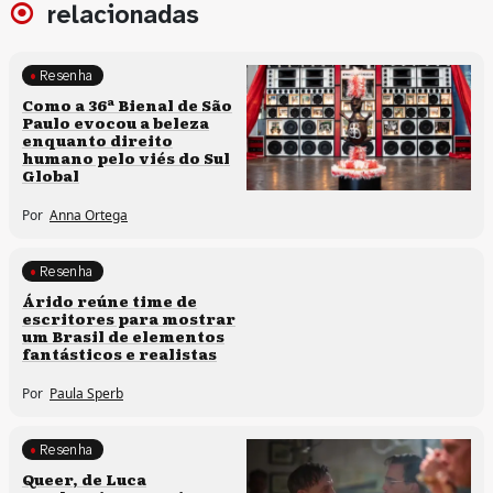
relacionadas
Resenha
Processos artísticos
Como a 36ª Bienal de São
Paulo evocou a beleza
enquanto direito
humano pelo viés do Sul
Global
Por
Anna Ortega
Resenha
Processos artísticos
Árido reúne time de
escritores para mostrar
um Brasil de elementos
fantásticos e realistas
Por
Paula Sperb
Resenha
Processos artísticos
Queer, de Luca