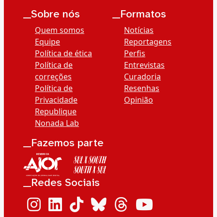
__Sobre nós
__Formatos
Quem somos
Notícias
Equipe
Reportagens
Política de ética
Perfis
Política de
Entrevistas
correções
Curadoria
Política de
Resenhas
Privacidade
Opinião
Republique
Nonada Lab
__Fazemos parte
__Redes Sociais