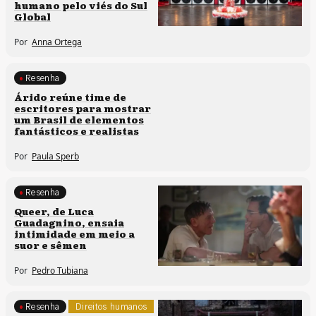
humano pelo viés do Sul
Global
Por
Anna Ortega
Resenha
Processos artísticos
Árido reúne time de
escritores para mostrar
um Brasil de elementos
fantásticos e realistas
Por
Paula Sperb
Resenha
Processos artísticos
Queer, de Luca
Guadagnino, ensaia
intimidade em meio a
suor e sêmen
Por
Pedro Tubiana
Resenha
Direitos humanos