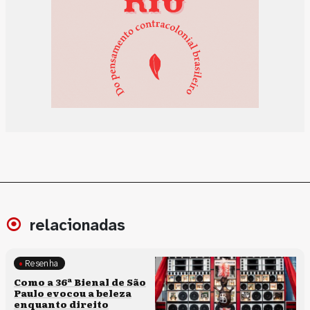
relacionadas
Resenha
Processos artísticos
Como a 36ª Bienal de São
Paulo evocou a beleza
enquanto direito