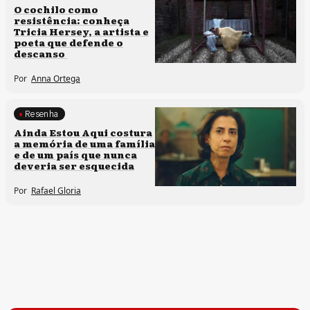
O cochilo como
resistência: conheça
Tricia Hersey, a artista e
poeta que defende o
descanso
Por
Anna Ortega
Resenha
Memória e patrimônio
Ainda Estou Aqui costura
a memória de uma família
e de um país que nunca
deveria ser esquecida
Por
Rafael Gloria