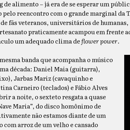
kg de alimento
–
já era de se esperar um públi
o pelo reencontro com o grande marginal da T
de fãs veteranos, universitários de humanas, 
rtesanato praticamente acampou em frente ao
táculo um adequado clima de
flower power
.
 a mesma banda que acompanha o músico
ma década: Daniel Maia (guitarra),
ixo), Jarbas Mariz (cavaquinho e
tina Carneiro (teclados) e Fábio Alves
brir a noite, o sexteto resgata a quase
Nave Maria”, do disco homônimo de
nitivamente não estamos diante de um
o com arroz de um velho e cansado