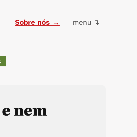
Sobre nós →
menu ↴
s
 e nem