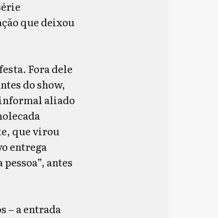
série
ação que deixou
festa. Fora dele
ntes do show,
 informal aliado
molecada
e, que virou
vo entrega
a pessoa”, antes
os
–
a entrada