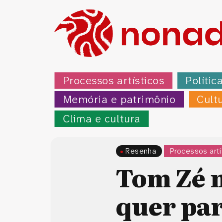
Processos artísticos
Polític
Memória e patrimônio
Cult
Clima e cultura
Resenha
Processos artí
Tom Zé n
quer pa