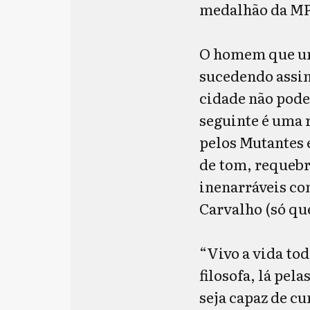
medalhão da M
O homem que um 
sucedendo assim
cidade não pode
seguinte é uma r
pelos Mutantes 
de tom, requebr
inenarráveis com
Carvalho (só que
“Vivo a vida tod
filosofa, lá pel
seja capaz de cu