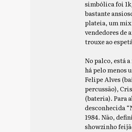
simbólica foi 1
bastante ansios
plateia, um mix 
vendedores de a
trouxe ao espe
No palco, está
há pelo menos u
Felipe Alves (ba
percussão), Cris
(bateria). Para a
desconhecida “
1984. Não, defi
showzinho feijã