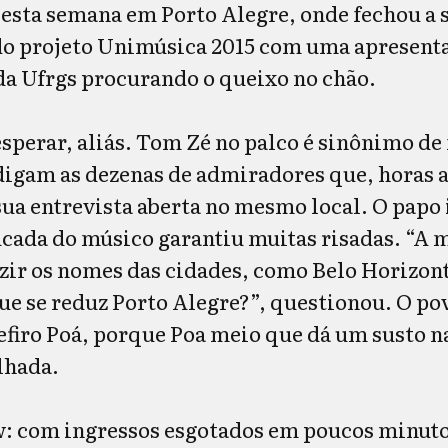
 esta semana em Porto Alegre, onde fechou a 
do projeto Unimúsica 2015 com uma apresent
 da Ufrgs procurando o queixo no chão.
sperar, aliás. Tom Zé no palco é sinônimo de 
igam as dezenas de admiradores que, horas a
sua entrevista aberta no mesmo local. O papo
cada do músico garantiu muitas risadas. “A 
ir os nomes das cidades, como Belo Horizont
que se reduz Porto Alegre?”, questionou. O po
refiro Poá, porque Poa meio que dá um susto n
lhada.
w: com ingressos esgotados em poucos minut