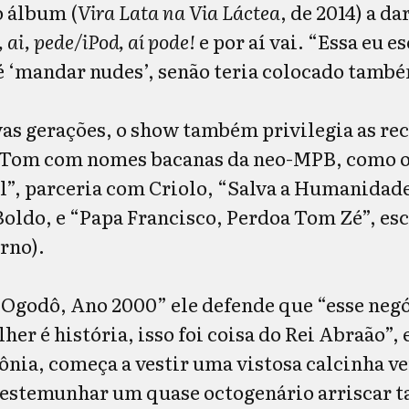
 álbum (
Vira Lata na Via Láctea
, de 2014) a da
, ai, pede/iPod, aí pode!
e por aí vai. “Essa eu e
é ‘mandar nudes’, senão teria colocado também
vas gerações, o show também privilegia as re
 Tom com nomes bacanas da neo-MPB, como 
l”, parceria com Criolo, “Salva a Humanidad
Boldo, e “Papa Francisco, Perdoa Tom Zé”, es
rno).
“Ogodô, Ano 2000” ele defende que “esse neg
her é história, isso foi coisa do Rei Abraão”
nia, começa a vestir uma vistosa calcinha v
Testemunhar um quase octogenário arriscar t