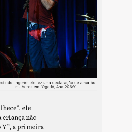
estindo lingerie, ele fez uma declaração de amor às
mulheres em “Ogodô, Ano 2000”
lhece”, ele
a criança não
 Y”, a primeira