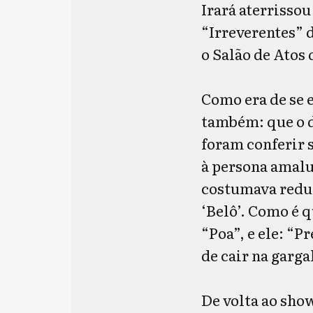
Irará aterrissou
“Irreverentes” 
o Salão de Atos
Como era de se e
também: que o d
foram conferir 
à persona amalu
costumava reduz
‘Belô’. Como é 
“Poa”, e ele: “P
de cair na garga
De volta ao sho