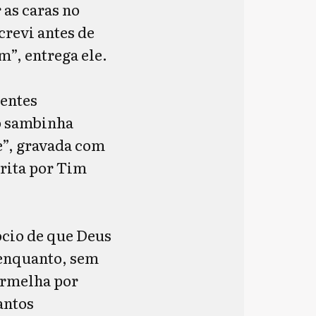
r as caras no
screvi antes de
”, entrega ele.
centes
o sambinha
e”, gravada com
crita por Tim
ócio de que Deus
, enquanto, sem
ermelha por
antos