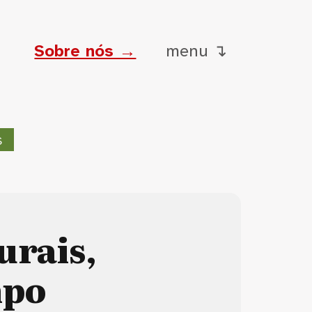
Sobre nós →
menu ↴
s
urais,
mpo