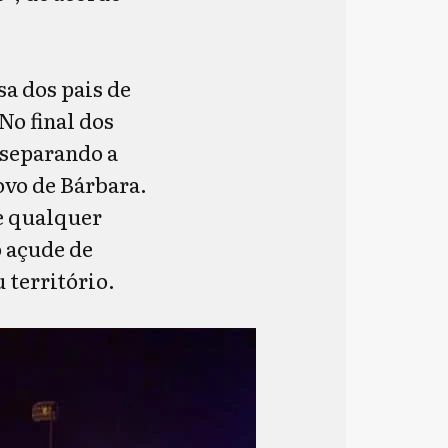
sa dos pais de
No final dos
 separando a
vo de Bárbara.
e qualquer
o açude de
u território.