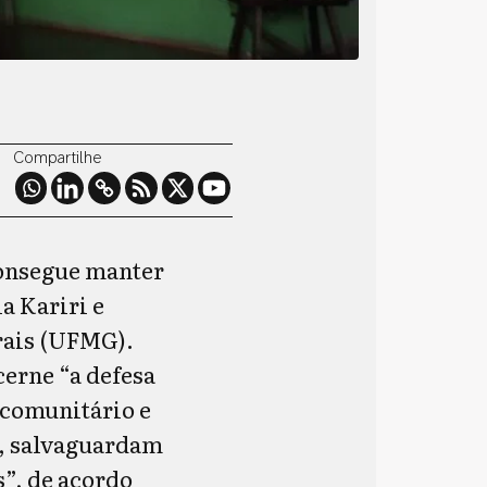
Compartilhe
onsegue manter
a Kariri e
rais (UFMG).
cerne “a defesa
 comunitário e
m, salvaguardam
s”, de acordo