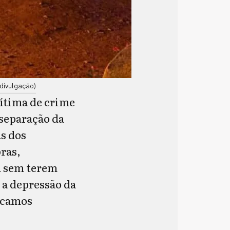
divulgação)
vítima de crime
 separação da
s dos
bras,
m sem terem
 a depressão da
icamos