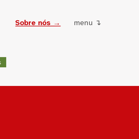
Sobre nós →
menu ↴
s