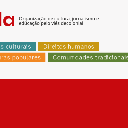
Organização de cultura, jornalismo e
educação pelo viés decolonial
as culturais
Direitos humanos
uras populares
Comunidades tradicionai