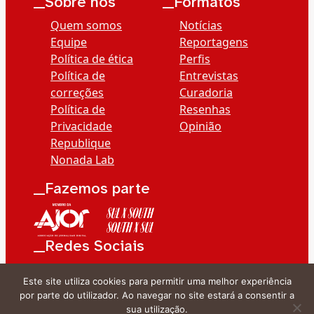
__Sobre nós
__Formatos
Quem somos
Notícias
Equipe
Reportagens
Política de ética
Perfis
Política de
Entrevistas
correções
Curadoria
Política de
Resenhas
Privacidade
Opinião
Republique
Nonada Lab
__Fazemos parte
__Redes Sociais
Este site utiliza cookies para permitir uma melhor experiência
por parte do utilizador. Ao navegar no site estará a consentir a
sua utilização.