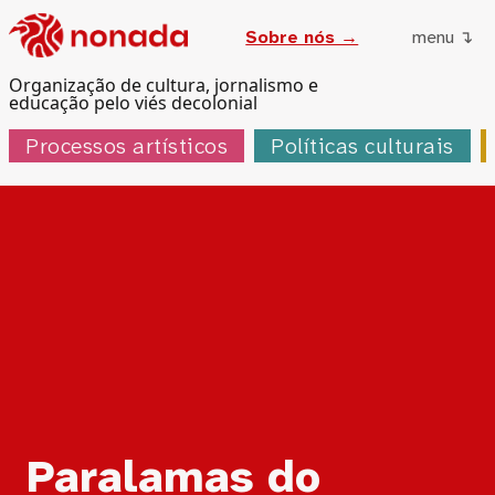
Sobre nós →
menu ↴
Organização de cultura, jornalismo e
educação pelo viés decolonial
Processos artísticos
Políticas culturais
Tag:
Paralamas do