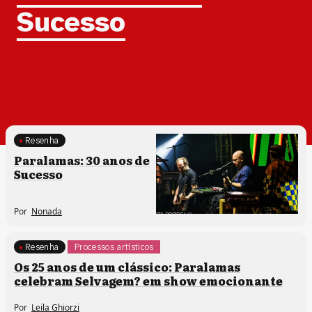
Sucesso
Resenha
Paralamas: 30 anos de
Sucesso
Por
Nonada
Resenha
Processos artísticos
Os 25 anos de um clássico: Paralamas
celebram Selvagem? em show emocionante
Por
Leila Ghiorzi