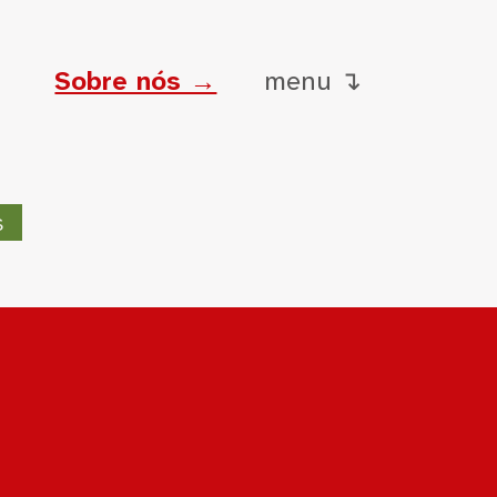
Sobre nós →
menu ↴
s