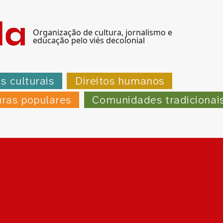
Organização de cultura, jornalismo e
educação pelo viés decolonial
as culturais
Direitos humanos
uras populares
Comunidades tradicionai