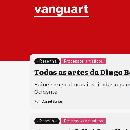
Tag:
vanguart
Resenha
Processos artísticos
Todas as artes da Dingo B
Painéis e esculturas inspiradas nas
Ocidente
Por
Daniel Sanes
Resenha
Processos artísticos