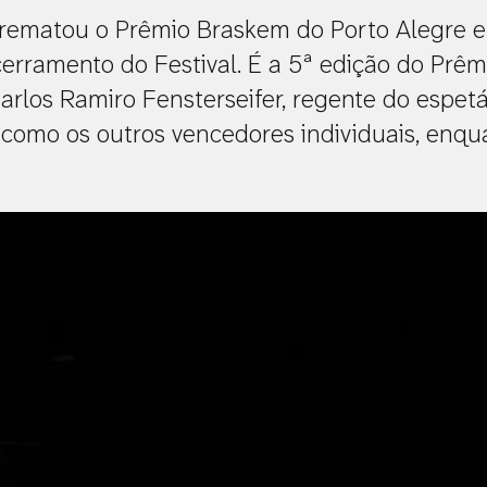
rematou o Prêmio Braskem do Porto Alegre 
cerramento do Festival. É a 5ª edição do Prê
arlos Ramiro Fensterseifer, regente do espetá
m como os outros vencedores individuais, enq