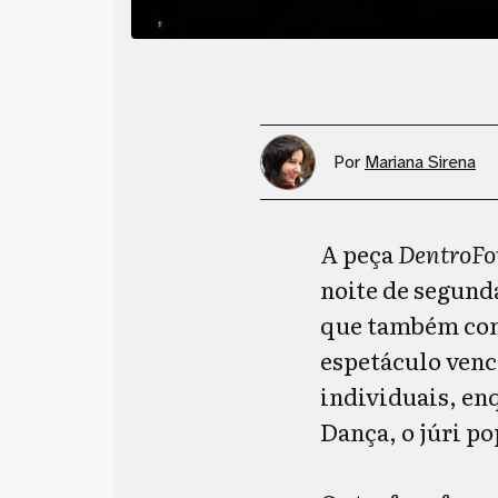
Por
Mariana Sirena
A peça
DentroFo
noite de segunda
que também cons
espetáculo venc
individuais, en
Dança, o júri p