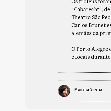
Os trofeus fora
“Cabarecht”, de
Theatro São Ped
Carlos Brunet e
alemães da prim
O Porto Alegre 
e locais durante
Mariana Sirena