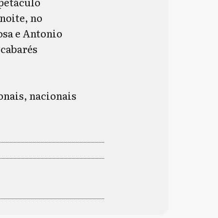
spetáculo
noite, no
osa e Antonio
 cabarés
onais, nacionais