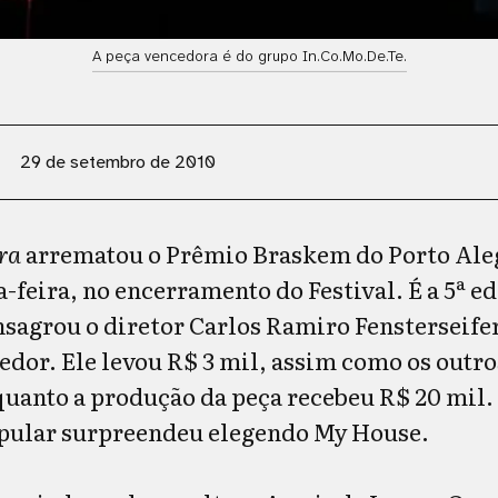
A peça vencedora é do grupo In.Co.Mo.De.Te.
29 de setembro de 2010
ra
arrematou o Prêmio Braskem do Porto Ale
-feira, no encerramento do Festival. É a 5ª e
agrou o diretor Carlos Ramiro Fensterseifer
edor. Ele levou R$ 3 mil, assim como os outr
quanto a produção da peça recebeu R$ 20 mil.
opular surpreendeu elegendo My House.