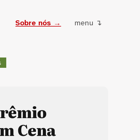
Sobre nós →
menu ↴
s
Prêmio
em Cena