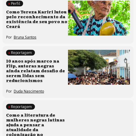
Perfil
Comunidades tradicionais
Como Tereza Kariri lutou
pelo reconhecimento da
existência de seu povo no
Ceará
Por
Bruna Santos
Reportagem
Processos artísticos
10 anos após marco na
Flip, autoras negras
ainda relatam desafio de
serem lidas sem
reducionismos
Por
Duda Nascimento
Reportagem
Direitos humanos
Como a literatura de
mulheres negras latinas
ajuda a pensar a
atualidade da
colonização no