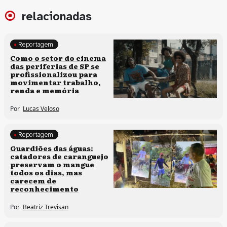
relacionadas
Reportagem
Políticas culturais
Como o setor do cinema
das periferias de SP se
profissionalizou para
movimentar trabalho,
renda e memória
Por
Lucas Veloso
Reportagem
Clima e cultura
Guardiões das águas:
catadores de caranguejo
preservam o mangue
todos os dias, mas
carecem de
reconhecimento
Por
Beatriz Trevisan