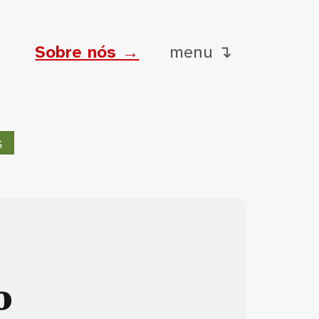
Sobre nós →
menu ↴
s
o