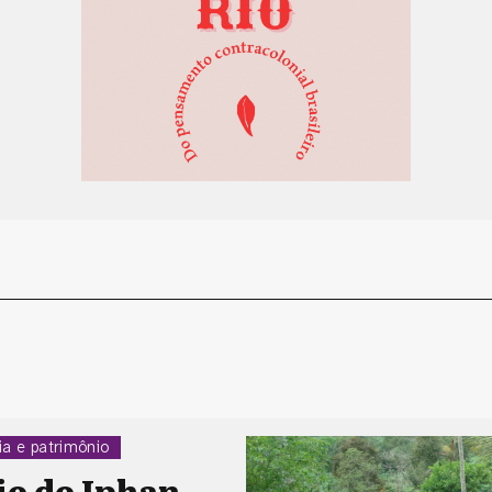
a e patrimônio
io do Iphan