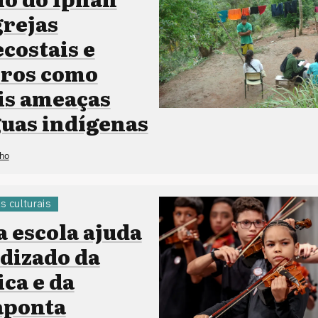
grejas
costais e
iros como
is ameaças
guas indígenas
lho
as culturais
a escola ajuda
dizado da
ca e da
 aponta