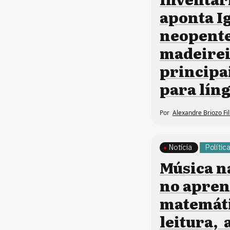
aponta I
neopente
madeire
principa
para lín
Por
Alexandre Briozo Fi
Notícia
Polític
Música n
no apren
matemáti
leitura,