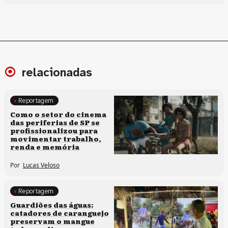
relacionadas
Reportagem
Políticas culturais
Como o setor do cinema
das periferias de SP se
profissionalizou para
movimentar trabalho,
renda e memória
Por
Lucas Veloso
Reportagem
Clima e cultura
Guardiões das águas:
catadores de caranguejo
preservam o mangue