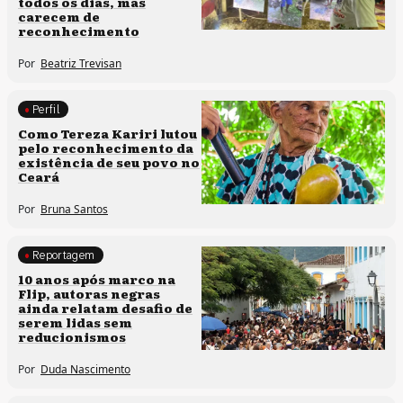
todos os dias, mas
carecem de
reconhecimento
Por
Beatriz Trevisan
Perfil
Comunidades tradicionais
Como Tereza Kariri lutou
pelo reconhecimento da
existência de seu povo no
Ceará
Por
Bruna Santos
Reportagem
Processos artísticos
10 anos após marco na
Flip, autoras negras
ainda relatam desafio de
serem lidas sem
reducionismos
Por
Duda Nascimento