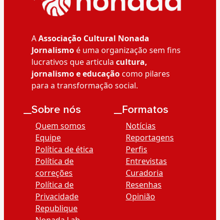
A
Associação Cultural Nonada
Jornalismo
é uma organização sem fins
lucrativos que articula
cultura,
jornalismo e educação
como pilares
para a transformação social.
__Sobre nós
__Formatos
Quem somos
Notícias
Equipe
Reportagens
Política de ética
Perfis
Política de
Entrevistas
correções
Curadoria
Política de
Resenhas
Privacidade
Opinião
Republique
Nonada Lab