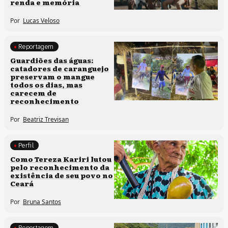
renda e memória
Por
Lucas Veloso
Reportagem
Clima e cultura
Guardiões das águas:
catadores de caranguejo
preservam o mangue
todos os dias, mas
carecem de
reconhecimento
Por
Beatriz Trevisan
Perfil
Comunidades tradicionais
Como Tereza Kariri lutou
pelo reconhecimento da
existência de seu povo no
Ceará
Por
Bruna Santos
Reportagem