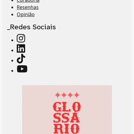
Resenhas
Opinião
_Redes Sociais