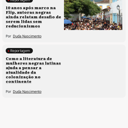
Processos artísticos
10 anos após marco na
Flip, autoras negras
ainda relatam desafio de
serem lidas sem
reducionismos
Por
Duda Nascimento
Reportagem
Direitos humanos
Como a literatura de
mulheres negras latinas
ajuda a pensar a
atualidade da
colonização no
continente
Por
Duda Nascimento