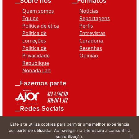
__Sobre nós
__Formatos
Quem somos
Notícias
Equipe
Reportagens
Política de ética
Perfis
Política de
Entrevistas
correções
Curadoria
Política de
Resenhas
Privacidade
Opinião
Republique
Nonada Lab
__Fazemos parte
__Redes Sociais
Este site utiliza cookies para permitir uma melhor experiência
por parte do utilizador. Ao navegar no site estará a consentir a
sua utilização.