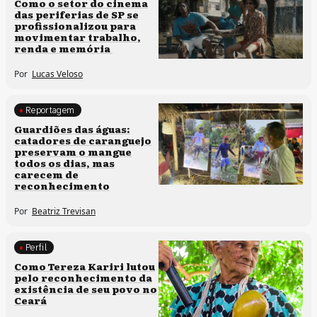
Como o setor do cinema
das periferias de SP se
profissionalizou para
movimentar trabalho,
renda e memória
Por
Lucas Veloso
Reportagem
Clima e cultura
Guardiões das águas:
catadores de caranguejo
preservam o mangue
todos os dias, mas
carecem de
reconhecimento
Por
Beatriz Trevisan
Perfil
Comunidades tradicionais
Como Tereza Kariri lutou
pelo reconhecimento da
existência de seu povo no
Ceará