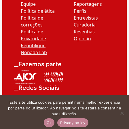
Equipe
Reportagens
Política de ética
Perfis
Política de
Entrevistas
correções
Curadoria
Política de
Resenhas
Privacidade
Opinião
Republique
Nonada Lab
__Fazemos parte
__Redes Sociais
Este site utiliza cookies para permitir uma melhor experiência
por parte do utilizador. Ao navegar no site estará a consentir a
sua utilização.
Ok
Privacy policy