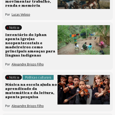
movimentar trabalho,
renda e memória
Por
Lucas Veloso
Notícia
Memória e patrimônio
Inventário do Iphan
aponta Igrejas
neopentecostais e
madeireiros como
principais ameaças para
línguas indígenas
Por
Alexandre Briozo Filho
Notícia
Políticas culturais
Música na escola ajuda no
aprendizado da
matemática e da leitura,
aponta pesquisa
Por
Alexandre Briozo Filho