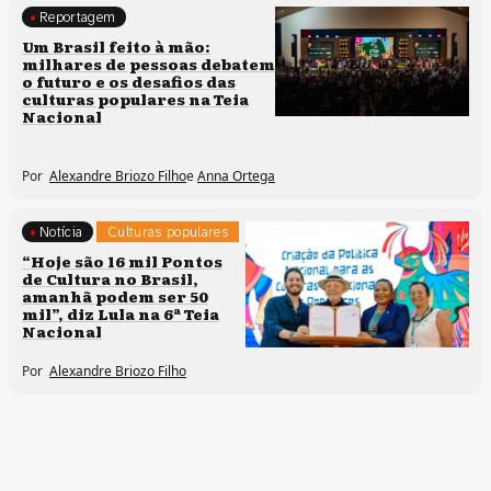
Reportagem
Culturas populares
Um Brasil feito à mão:
milhares de pessoas debatem
Políticas culturais
o futuro e os desafios das
culturas populares na Teia
Nacional
Por
Alexandre Briozo Filho
e
Anna Ortega
Notícia
Culturas populares
Políticas culturais
“Hoje são 16 mil Pontos
de Cultura no Brasil,
amanhã podem ser 50
mil”, diz Lula na 6ª Teia
Nacional
Por
Alexandre Briozo Filho