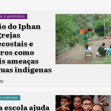
a e patrimônio
io do Iphan
grejas
costais e
iros como
is ameaças
guas indígenas
lho
as culturais
a escola ajuda