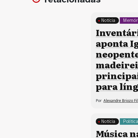
Notícia
Memóri
Inventár
aponta I
neopente
madeire
principa
para lín
Por
Alexandre Briozo Fi
Notícia
Polític
Música n