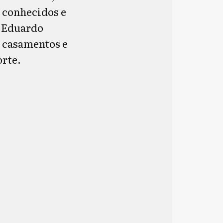
 conhecidos e
e Eduardo
s casamentos e
orte.