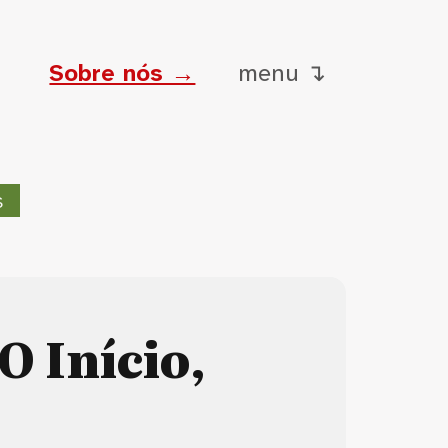
Sobre nós →
menu ↴
s
 O Início,