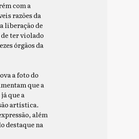
orém com a
veis razões da
 a liberação de
de ter violado
vezes órgãos da
ova a foto do
gumentam que a
já que a
ão artística.
 expressão, além
do destaque na