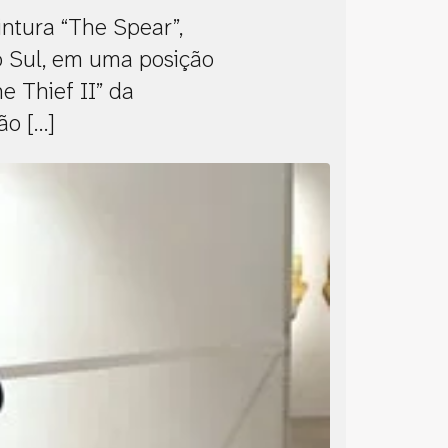
intura “The Spear”,
o Sul, em uma posição
e Thief II” da
ão […]