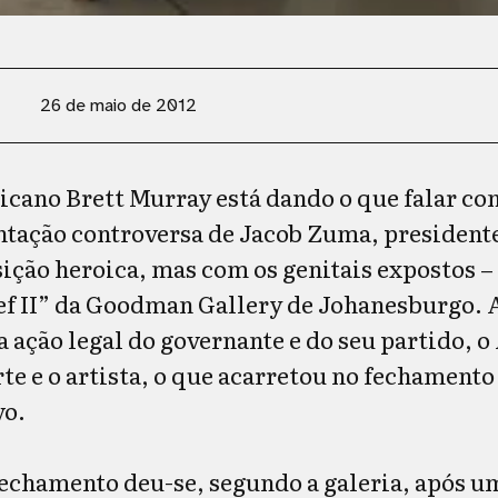
26 de maio de 2012
ricano Brett Murray está dando o que falar co
ntação controversa de Jacob Zuma, presidente
ição heroica, mas com os genitais expostos –
ief II” da Goodman Gallery de Johanesburgo. A
 ação legal do governante e do seu partido, o
rte e o artista, o que acarretou no fechament
vo.
 fechamento deu-se, segundo a galeria, após u