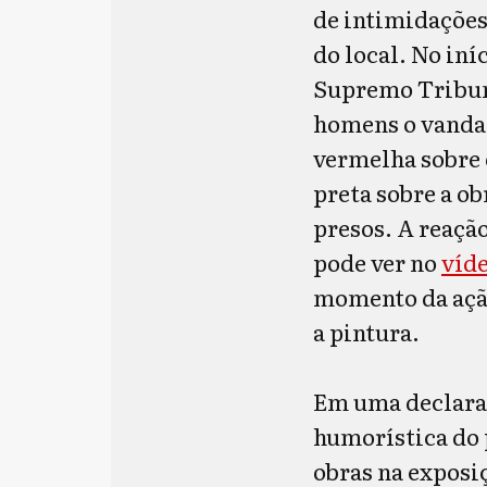
de intimidações
do local. No in
Supremo Tribuna
homens o vanda
vermelha sobre 
preta sobre a o
presos. A reaçã
pode ver no
víd
momento da ação
a pintura.
Em uma declaraç
humorística do 
obras na exposi