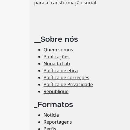
para a transformação social.
__Sobre nós
Quem somos
Publicações
Nonada Lab
Política de ética
Política de correções
Política de Privacidade
Republique
_Formatos
Notícia
Reportagens
Perfis