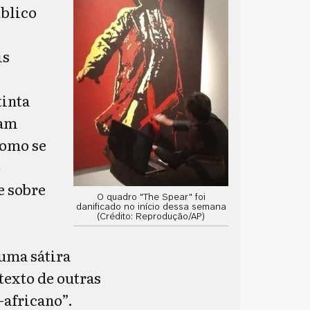
úblico
is
tinta
ram
como se
o
e sobre
O quadro "The Spear" foi
danificado no início dessa semana
(Crédito: Reprodução/AP)
 uma sátira
texto de outras
-africano”.