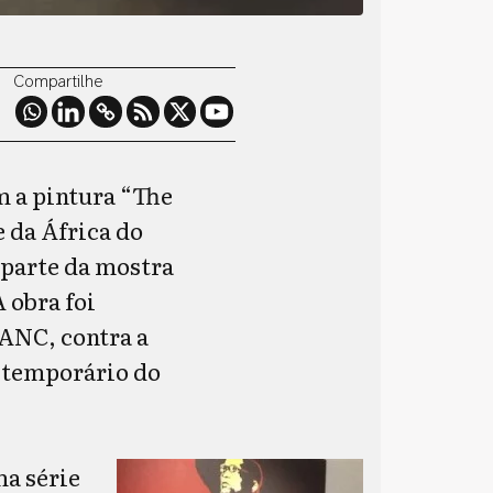
Compartilhe
m a pintura “The
 da África do
 parte da mostra
 obra foi
 ANC, contra a
o temporário do
ma série