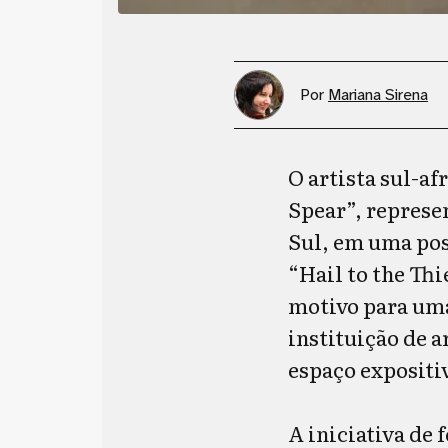
Por
Mariana Sirena
O artista sul-af
Spear”, represe
Sul, em uma pos
“Hail to the Th
motivo para uma
instituição de a
espaço expositi
A iniciativa de