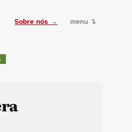
Sobre nós →
menu ↴
s
era