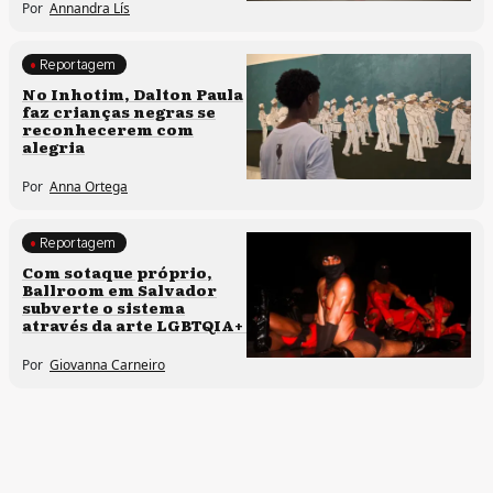
Por
Annandra Lís
Reportagem
Processos artísticos
No Inhotim, Dalton Paula
faz crianças negras se
reconhecerem com
alegria
Por
Anna Ortega
Reportagem
Direitos humanos
Com sotaque próprio,
Ballroom em Salvador
Processos artísticos
subverte o sistema
através da arte LGBTQIA+
Por
Giovanna Carneiro