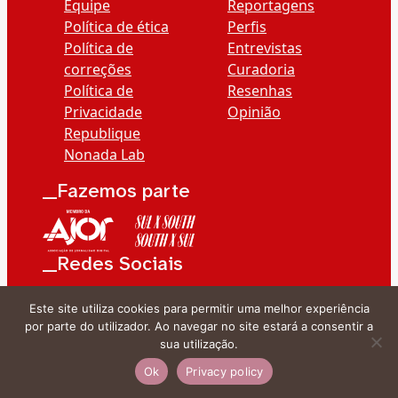
Equipe
Reportagens
Política de ética
Perfis
Política de
Entrevistas
correções
Curadoria
Política de
Resenhas
Privacidade
Opinião
Republique
Nonada Lab
__Fazemos parte
__Redes Sociais
Este site utiliza cookies para permitir uma melhor experiência
por parte do utilizador. Ao navegar no site estará a consentir a
sua utilização.
Ok
Privacy policy