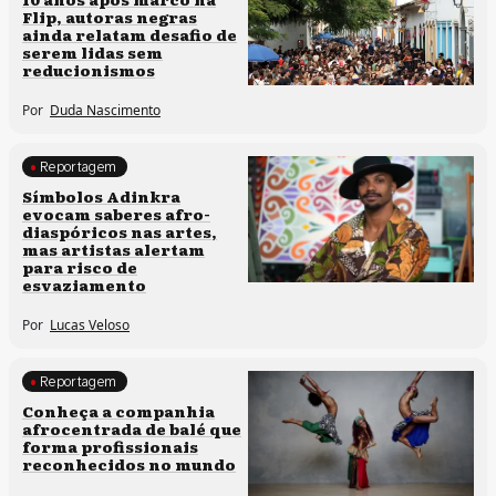
Flip, autoras negras
ainda relatam desafio de
serem lidas sem
reducionismos
Por
Duda Nascimento
Reportagem
Processos artísticos
Símbolos Adinkra
evocam saberes afro-
diaspóricos nas artes,
mas artistas alertam
para risco de
esvaziamento
Por
Lucas Veloso
Reportagem
Culturas populares
Conheça a companhia
afrocentrada de balé que
Processos artísticos
forma profissionais
reconhecidos no mundo