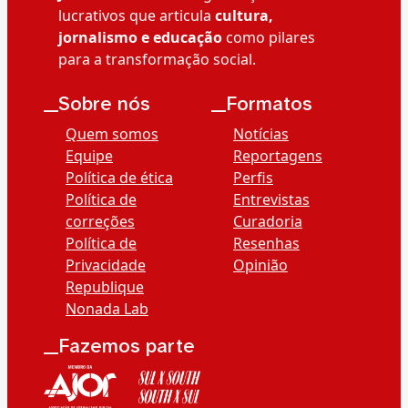
lucrativos que articula
cultura,
jornalismo e educação
como pilares
para a transformação social.
__Sobre nós
__Formatos
Quem somos
Notícias
Equipe
Reportagens
Política de ética
Perfis
Política de
Entrevistas
correções
Curadoria
Política de
Resenhas
Privacidade
Opinião
Republique
Nonada Lab
__Fazemos parte