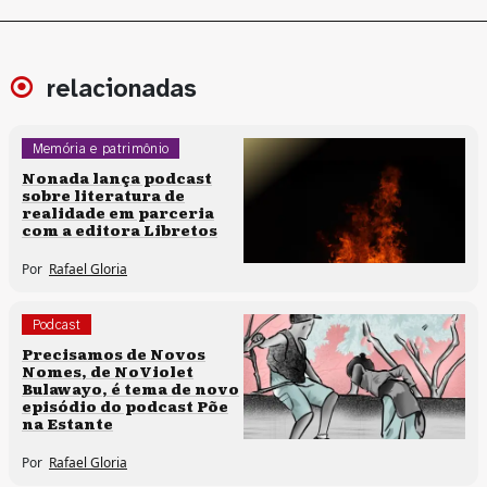
relacionadas
Memória e patrimônio
Podcast
Nonada lança podcast
sobre literatura de
realidade em parceria
com a editora Libretos
Por
Rafael Gloria
Podcast
Precisamos de Novos
Nomes, de NoViolet
Bulawayo, é tema de novo
episódio do podcast Põe
na Estante
Por
Rafael Gloria